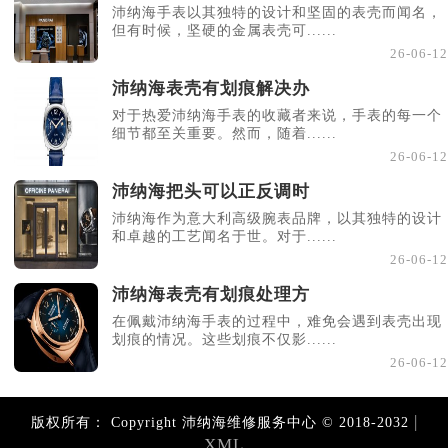
沛纳海手表以其独特的设计和坚固的表壳而闻名，
但有时候，坚硬的金属表壳可......
26-06-12
沛纳海表壳有划痕解决办
对于热爱沛纳海手表的收藏者来说，手表的每一个
细节都至关重要。然而，随着......
26-06-12
沛纳海把头可以正反调时
沛纳海作为意大利高级腕表品牌，以其独特的设计
和卓越的工艺闻名于世。对于......
26-06-12
沛纳海表壳有划痕处理方
在佩戴沛纳海手表的过程中，难免会遇到表壳出现
划痕的情况。这些划痕不仅影......
26-06-12
|
版权所有：
Copyright 沛纳海维修服务中心 © 2018-2032
XML