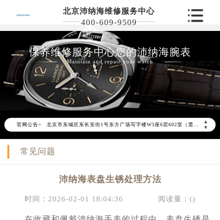
北京沛纳海维修服务中心
400-609-9509
保养维修服务中心您的沛纳海腕表
Maintain and repair your watch
2026年6月沛纳海北京市售后服务网络优化升级公告
2026年6月北京市沛纳海官方售后客户服务热线：400-609-9509
2026年6月沛纳海售后服务中心最新网点地址：
▲
官网公告>
北京市东城区东长安街1号东方广场写字楼W3座6层602室（需提前预约）
▼
北京市朝阳区建国门外大街甲6号华熙国际中心写字楼D座11层1102室（需提前预约）
常见问题
北京市朝阳区建国门外大街甲6号华熙国际中心D座11层1102室沛纳海售后服务中心（需提前预约）
北京市东城区东长安街1号王府井东方广场W3座6层602室沛纳海售后服务中心（需提前预约）
沛纳海表盘生锈处理方法
节假日正常营业！
时间：2026-02-01 18:04:36
阅读量：(
)
在收藏和佩戴沛纳海手表的过程中，表盘生锈是