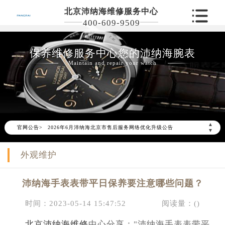
北京沛纳海维修服务中心
400-609-9509
保养维修服务中心您的沛纳海腕表
Maintain and repair your watch
▲
官网公告>
2026年6月沛纳海北京市售后服务网络优化升级公告
▼
2026年6月北京市沛纳海官方售后客户服务热线：400-609-9509
外观维护
2026年6月沛纳海售后服务中心最新网点地址：
北京市东城区东长安街1号东方广场写字楼W3座6层602室（需提前预约）
沛纳海手表表带平日保养要注意哪些问题？
北京市朝阳区建国门外大街甲6号华熙国际中心写字楼D座11层1102室（需提前预约）
北京市朝阳区建国门外大街甲6号华熙国际中心D座11层1102室沛纳海售后服务中心（需提前预约）
时间：2023-05-14 15:47:52
阅读量：(
)
北京市东城区东长安街1号王府井东方广场W3座6层602室沛纳海售后服务中心（需提前预约）
北京沛纳海维修
中心分享："沛纳海手表表带平