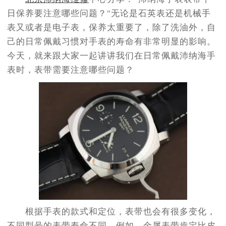
节假日正常营业！
日保养要注意哪些问题？"无论是石英表还是机械手
表又或者是电子表，保养太重要了，除了洗油外，自
己的日常佩戴习惯对手表的寿命有非常明显的影响。
今天，就来跟大家一起讲讲我们在日常佩戴沛纳海手
表时，表带需要注意哪些问题？
根据手表的款式和定位，表带也会有很多变化，
不同型号的表带寿命不同。例如，金属表带肯定比皮