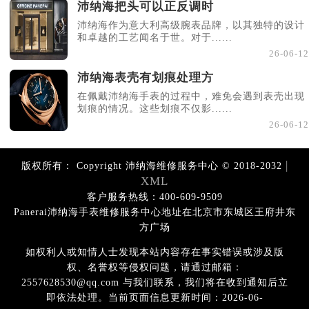
沛纳海把头可以正反调时
沛纳海作为意大利高级腕表品牌，以其独特的设计
和卓越的工艺闻名于世。对于......
26-06-12
沛纳海表壳有划痕处理方
在佩戴沛纳海手表的过程中，难免会遇到表壳出现
划痕的情况。这些划痕不仅影......
26-06-12
|
版权所有：
Copyright 沛纳海维修服务中心 © 2018-2032
XML
客户服务热线：400-609-9509
Panerai沛纳海手表维修服务中心地址在北京市东城区王府井东
方广场
如权利人或知情人士发现本站内容存在事实错误或涉及版
权、名誉权等侵权问题，请通过邮箱：
2557628530@qq.com 与我们联系，我们将在收到通知后立
即依法处理。当前页面信息更新时间：2026-06-