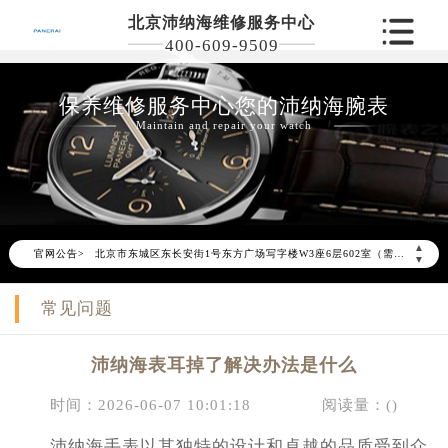
北京沛纳海维修服务中心
400-609-9509
保养维修服务中心您的沛纳海腕表
Maintain and repair your watch
2026年6月沛纳海北京市售后服务网络优化升级公告
2026年6月北京市沛纳海官方售后客户服务热线：400-609-9509
2026年6月沛纳海售后服务中心最新网点地址：
▲
官网公告>
北京市东城区东长安街1号东方广场写字楼W3座6层602室（需提前预约）
▼
北京市朝阳区建国门外大街甲6号华熙国际中心写字楼D座11层1102室（需提前预约）
常见问题
北京市朝阳区建国门外大街甲6号华熙国际中心D座11层1102室沛纳海售后服务中心（需提前预约）
北京市东城区东长安街1号王府井东方广场W3座6层602室沛纳海售后服务中心（需提前预约）
沛纳海表耳掉了解决办法是什么
节假日正常营业！
时间：2026-06-07 10:01:18
阅读量：(
)
沛纳海手表以其独特的设计和卓越的品质受到众