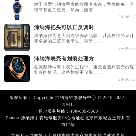
对于热爱沛纳海手表的收藏者来说，手表的每一个
细节都至关重要。然而，随着......
26-06-12
沛纳海把头可以正反调时
沛纳海作为意大利高级腕表品牌，以其独特的设计
和卓越的工艺闻名于世。对于......
26-06-12
沛纳海表壳有划痕处理方
在佩戴沛纳海手表的过程中，难免会遇到表壳出现
划痕的情况。这些划痕不仅影......
26-06-12
|
版权所有：
Copyright 沛纳海维修服务中心 © 2018-2032
XML
客户服务热线：400-609-9509
Panerai沛纳海手表维修服务中心地址在北京市东城区王府井东
方广场
如权利人或知情人士发现本站内容存在事实错误或涉及版