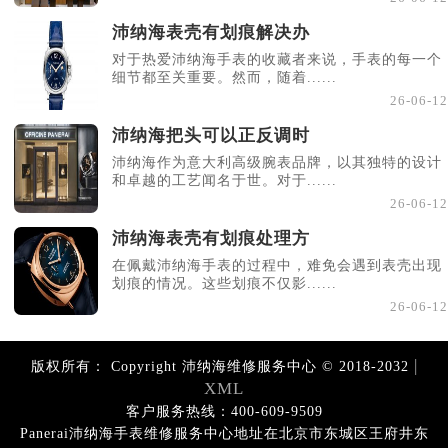
沛纳海表壳有划痕解决办
对于热爱沛纳海手表的收藏者来说，手表的每一个
细节都至关重要。然而，随着......
26-06-12
沛纳海把头可以正反调时
沛纳海作为意大利高级腕表品牌，以其独特的设计
和卓越的工艺闻名于世。对于......
26-06-12
沛纳海表壳有划痕处理方
在佩戴沛纳海手表的过程中，难免会遇到表壳出现
划痕的情况。这些划痕不仅影......
26-06-12
|
版权所有：
Copyright 沛纳海维修服务中心 © 2018-2032
XML
客户服务热线：400-609-9509
Panerai沛纳海手表维修服务中心地址在北京市东城区王府井东