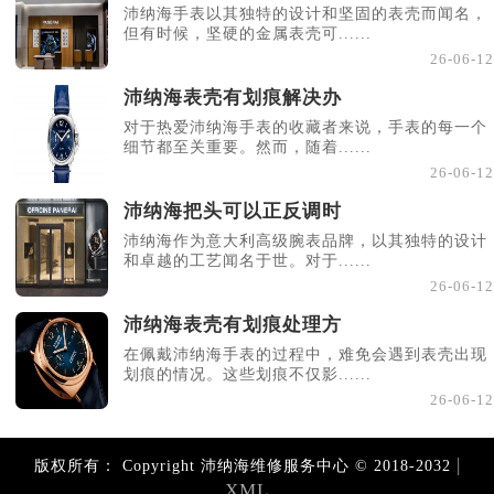
沛纳海手表以其独特的设计和坚固的表壳而闻名，
但有时候，坚硬的金属表壳可......
26-06-12
沛纳海表壳有划痕解决办
对于热爱沛纳海手表的收藏者来说，手表的每一个
细节都至关重要。然而，随着......
26-06-12
沛纳海把头可以正反调时
沛纳海作为意大利高级腕表品牌，以其独特的设计
和卓越的工艺闻名于世。对于......
26-06-12
沛纳海表壳有划痕处理方
在佩戴沛纳海手表的过程中，难免会遇到表壳出现
划痕的情况。这些划痕不仅影......
26-06-12
|
版权所有：
Copyright 沛纳海维修服务中心 © 2018-2032
XML