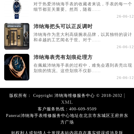
对于热爱沛纳海手表的收藏者来说，手表的每一个
细节都至关重要。然而，随着......
26-06-12
沛纳海把头可以正反调时
沛纳海作为意大利高级腕表品牌，以其独特的设计
和卓越的工艺闻名于世。对于......
26-06-12
沛纳海表壳有划痕处理方
在佩戴沛纳海手表的过程中，难免会遇到表壳出现
划痕的情况。这些划痕不仅影......
26-06-12
|
版权所有：
Copyright 沛纳海维修服务中心 © 2018-2032
XML
客户服务热线：400-609-9509
Panerai沛纳海手表维修服务中心地址在北京市东城区王府井东
方广场
如权利人或知情人士发现本站内容存在事实错误或涉及版